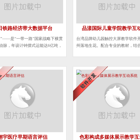
日铁路经济带大数据平台
品漾国际儿童学院教学互
路”——是“一带一路”国家战略下横贯
台湾品牌幼儿园触控大屏教学软件
动脉，年设计钟摆式运能达6亿吨，
州落地生花。配合专业的教材，结
吕梁山，途径3省13市47县，全长约
来的便捷操作与演示，在教育行业
公里，与众多干线铁路立体交叉，与京
是学前教育的互动性完美体
互联互通，形成了水路并举的运输网
，最终与日照港连接，运能纵横南北
通达海内外。
翔宇医疗早期语言评估
色彩构成多媒体展示教学互