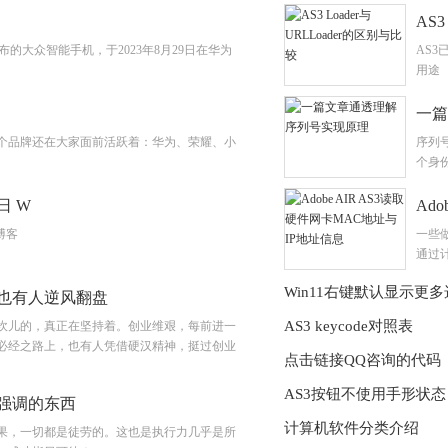
AS3
公司发布的大众智能手机，于2023年8月29日在华为
AS3
用途
一篇
几个品牌还在大家面前活跃着：华为、荣耀、小
序列
个身
1日 W
Ad
个博客
一些
通过
Win11右键默认显示更
也有人逆风翻盘
AS3 keycode对照表
坎儿的，真正在坚持着。创业维艰，每前进一
必经之路上，也有人凭借硬汉精神，挺过创业
点击链接QQ咨询的代码
AS3按钮不使用手形状态
强调的东西
计算机软件分类介绍
果，一切都是徒劳的。这也是执行力几乎是所