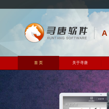
A
首 页
关于寻唐