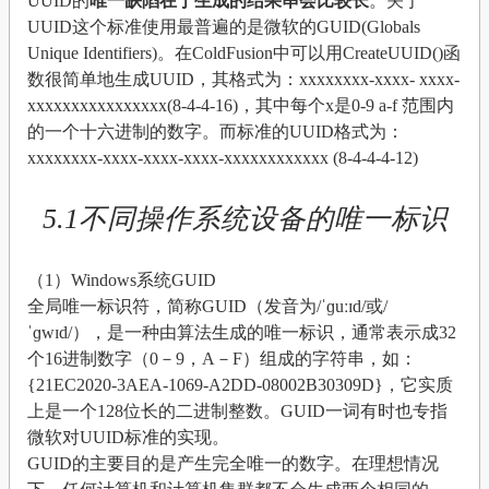
UUID的
唯一缺陷在于生成的结果串会比较长
。关于
UUID这个标准使用最普遍的是微软的GUID(Globals
Unique Identifiers)。在ColdFusion中可以用CreateUUID()函
数很简单地生成UUID，其格式为：xxxxxxxx-xxxx- xxxx-
xxxxxxxxxxxxxxxx(8-4-4-16)，其中每个x是0-9 a-f 范围内
的一个十六进制的数字。而标准的UUID格式为：
xxxxxxxx-xxxx-xxxx-xxxx-xxxxxxxxxxxx (8-4-4-4-12)
5.1不同操作系统设备的唯一标识
（1）Windows系统GUID
全局唯一标识符，简称GUID（发音为/ˈɡuːɪd/或/
ˈɡwɪd/），是一种由算法生成的唯一标识，通常表示成32
个16进制数字（0－9，A－F）组成的字符串，如：
{21EC2020-3AEA-1069-A2DD-08002B30309D}，它实质
上是一个128位长的二进制整数。GUID一词有时也专指
微软对UUID标准的实现。
GUID的主要目的是产生完全唯一的数字。在理想情况