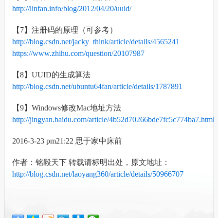
http://linfan.info/blog/2012/04/20/uuid/
【7】注册码的原理（可参考）
http://blog.csdn.net/jacky_think/article/details/4565241
https://www.zhihu.com/question/20107987
【8】UUID的生成算法
http://blog.csdn.net/ubuntu64fan/article/details/1787891
【9】Windows修改Mac地址方法
http://jingyan.baidu.com/article/4b52d70266bde7fc5c774ba7.html
2016-3-23 pm21:22 思于家中床前
作者：铭毅天下 转载请标明出处，原文地址：
http://blog.csdn.net/laoyang360/article/details/50966707