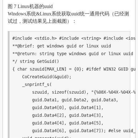
图 7 Linux机器的uuid
Windows系统&Linux系统获取uuid统一通用代码（已经测
试过，测试结果见上面截图）：
#include <stdio.h>
#include <string>
#include <iost
**@brief: get windows guid or linux uuid

**@return: string type windows guid or linux uuid

*/
string
 GetGuid()

{ 
char
 szuuid[MAX_LEN] = {
0
}; 
#ifdef WIN32
 GUID gui
    CoCreateGuid(&guid);

    _snprintf_s(

        szuuid, 
sizeof
(szuuid), 
"{%08X-%04X-%04X-%0
        guid.Data1, guid.Data2, guid.Data3,

        guid.Data4[
0
], guid.Data4[
1
],

        guid.Data4[
2
], guid.Data4[
3
],

        guid.Data4[
4
], guid.Data4[
5
],

        guid.Data4[
6
], guid.Data4[
7
]); 
#else
 uuid_t