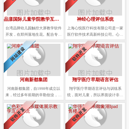
路并举的运输网络新格局，最终与
日照港连接，运能纵横南北通达海
内外。
品漾国际儿童学院教学互动系统
神经心理评估系统
台湾品牌幼儿园触控大屏教学软件
上海心悦医疗科技有限公司是一家
开发，在郑州落地生花。配合专业
医疗软件技术高新科技公司。心悦
的教材，结合触屏所带来的便捷操
科技致力于为各大中小医院提供一
作与演示，在教育行业软件，特别
站式心理测评整体解决方案。心悦
是学前教育的互动性完美体现。
医疗科技与国家权威科研机构深度
合作，打造国内医疗行业最专业的
心理测评系统供应商。
河南新都集团
翔宇医疗早期语言评估
河南新都集团，自1998年成立以
翔宇医疗早期语言评估与训练系
来，经过多年前期的辛勤创业，逐
统，面对儿童，所以界面设计非常
步稳定发展壮大。 河南新都集团旗
卡通与华丽，用于触控机器面对面
下拥有四大产业集团： 房地产产业
进行主训练，使受训儿童在娱乐中
下辖郑州麟派置业有限公司、盛祥
完成评估与训练。
置业有限公司、通达置业有限公
司、仁恒置业有限公司、优胜置业