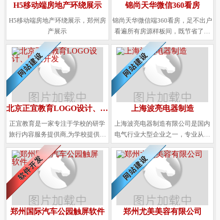
H5移动端房地产环绕展示
锦尚天华微信360看房
H5移动端房地产环绕展示，郑州房
锦尚天华微信端360看房，足不出户
产展示
看遍所有房源样板间，既节省了客
户的时间成本，又提升了地产商的
产品形象，让整个购房流程变得方
便、快捷，真实有效
北京正宜教育LOGO设计、网站开发
上海波亮电器制造
正宜教育是一家专注于学校的研学
上海波亮电器制造有限公司是国内
旅行内容服务提供商,为学校提供高
电气行业大型企业之一，专业从事
品质的研学旅行整体解决方案公司
各种高低压电器元件和非标电源的
拥有完善的国内、国际课程和服务
研发生产，公司在全国各地拥有多
体系公司的愿景“打造国际文化交流
名技术人员
第一品牌”
郑州国际汽车公园触屏软件
郑州尤美美容有限公司