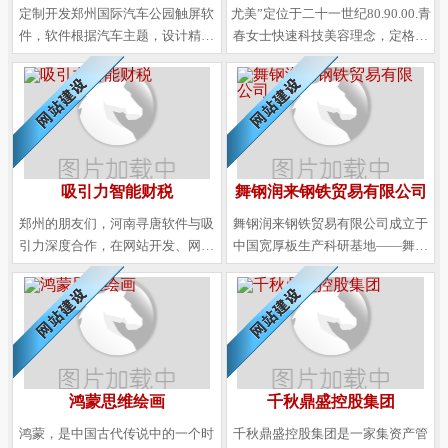
定制开发郑州国际汽车公园触屏软
尤美”定位于二十一世纪80.90.00.青
件，软件根据汽车主题，设计精美
春女士快速科技美容理念，定格年
VI界面效果及动态动画效果，把汽
轻的全新科技美容品牌，以“帮助每
车主题及园区的特色形象的展示出
一位爱美的朋友达成美丽心愿”为使
来。
命，以“要美丽更要健康”为宗旨，以
科技为支撑，以产品为核心，坚持
私人定制化一站式服务。
吸引力智能财税
舞钢润来钢铁贸易有限公司
郑州的朋友们，河南寻唐软件与吸
舞钢润来钢铁贸易有限公司成立于
引力深度合作，在网站开发、网站
中国宽厚板生产科研基地——舞钢
建设方面，给您优质的服务，让您
市，是舞阳钢铁有限责任公司的一
的企业领航前行！
级经销商。润来钢铁致力于打造国
内一流的宽厚板供应服务商
鸿蒙思维绘画
千秋鼎盛控股集团
鸿蒙，是中国古代传说中的一个时
千秋鼎盛控股集团是一家集资产管