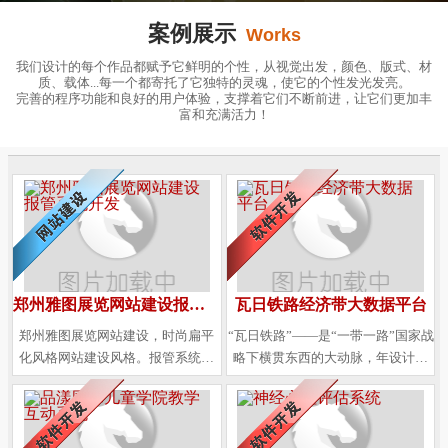
案例展示
Works
我们设计的每个作品都赋予它鲜明的个性，从视觉出发，颜色、版式、材
质、载体...每一个都寄托了它独特的灵魂，使它的个性发光发亮。
完善的程序功能和良好的用户体验，支撑着它们不断前进，让它们更加丰
富和充满活力！
郑州雅图展览网站建设报管系统开发
瓦日铁路经济带大数据平台
郑州雅图展览网站建设，时尚扁平
“瓦日铁路”——是“一带一路”国家战
化风格网站建设风格。报管系统开
略下横贯东西的大动脉，年设计钟
发便于管理客户对会展装修申报、
摆式运能达6亿吨，西起巍巍吕梁
进度管理、财务支付等工作流程。
山，途径3省13市47县，全长约1270
公里，与众多干线铁路立体交叉，
与京杭大运河互联互通，形成了水