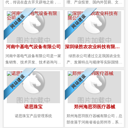
代，传说在盘古开天辟地之前，世
理、产业投资、国内外贸易、文化
界是一团混沌的元气，这种自然的
传媒于一体的集团化公司。集团下
元气叫做鸿蒙。新元鸿蒙寓意着鸿
辖深圳睿信千秋资产管理有限公
蒙初始 ，如儿童懵懂原始的思维和
司、河南千秋鼎盛实业有限公司、
认知状态。
千秋百创科技有限公司、明德千秋
（北京）文化传媒有限公司。
河南中基电气设备有限公司
深圳绿胜农农业科技有限公司
河南中基电气设备有限公司是一家
绿胜农公司通过立足我国农业生
集销售、技术开发、技术咨询与转
产、发展特点与规律等实际国情，
让、工程施工、设备安装及维护为
紧跟国家“三农政策”，顺应农业经济
一体的现代化企业。
市场化的发展方向，发挥自身技术
优势，整合优质资源来定位市场、
开发产品、搭建平台，与广大农资
经销商朋友、种植大户开展灵活多
样的合作模式，实现“双赢”“多赢”。
诺思珠宝
郑州海思羽医疗器械
诺思珠宝产品管理系统
郑州海思羽医疗器械有限公司，总
部坐落于河南省省会郑州市，系郑