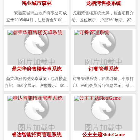
鸿业城市森林
龙栖湾售楼系统
安徽蒙城鸿业地产有限公司成
龙栖湾售楼系统大屏，包含项目介
立于2005年4月，注册资金5100万
绍、区位展示、户型360展示、家装
元。主要从事以房地产开发、工程
全景展示等
代理服务、工程技术咨询服务等房
地产开发项目及相关产业。公司机
构健全，技术力量雄厚，现有员工
120多人。
鼎荣华府售楼安卓系统
订餐管理系统
鼎荣华府售楼安卓系统：包含楼盘
订餐管理系统，在线订餐、小票打
介绍、360度展示、户型展示、家装
印、来电会员后台信息显示、菜品
效果全景展示等
管理、店铺管理等功能
睿达智能招商管理系统
公主主题SlotsGame