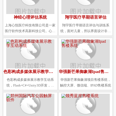
路并举的运输网络新格局，最终与
日照港连接，运能纵横南北通达海
内外。
神经心理评估系统
翔宇医疗早期语言评估
上海心悦医疗科技有限公司是一家
翔宇医疗早期语言评估与训练系
医疗软件技术高新科技公司。心悦
统，面对儿童，所以界面设计非常
科技致力于为各大中小医院提供一
卡通与华丽，用于触控机器面对面
站式心理测评整体解决方案。心悦
进行主训练，使受训儿童在娱乐中
医疗科技与国家权威科研机构深度
完成评估与训练。
合作，打造国内医疗行业最专业的
心理测评系统供应商。
色彩构成多媒体展示教学互动系统
华强新芒果御象湖Ipad售楼系统
色彩构成多媒体展示教学互动系
华强新芒果御象湖项目售楼系统，
统，Flash+C#+Unity3D开发，效
触控大屏、微信端、IPAD售楼系统
果、展示、互动效果都很不错！