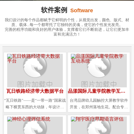
软件案例
Software
我们设计的每个作品都赋予它鲜明的个性，从视觉出发，颜色、版式、材
质、载体...每一个都寄托了它独特的灵魂，使它的个性发光发亮。
完善的程序功能和良好的用户体验，支撑着它们不断前进，让它们更加丰
富和充满活力！
瓦日铁路经济带大数据平台
品漾国际儿童学院教学互动系统
“瓦日铁路”——是“一带一路”国家战
台湾品牌幼儿园触控大屏教学软件
略下横贯东西的大动脉，年设计钟
开发，在郑州落地生花。配合专业
摆式运能达6亿吨，西起巍巍吕梁
的教材，结合触屏所带来的便捷操
山，途径3省13市47县，全长约1270
作与演示，在教育行业软件，特别
公里，与众多干线铁路立体交叉，
是学前教育的互动性完美体现。
与京杭大运河互联互通，形成了水