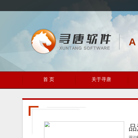
A
首 页
关于寻唐
品
设计师